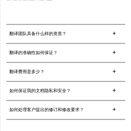
翻译团队具备什么样的资质？
我们的翻译团队由经验丰富、资质认证的专业翻译人员组
成，他们精通各种语言和行业领域，能够为您提供高质量
翻译的准确性如何保证？
的翻译服务。
我们的翻译团队由经验丰富的专业译员组成，每个译文都
会经过严格的质量检查。
翻译费用是多少？
翻译费用根据文档的字数和复杂性计算。您可以在我们的
官网上查看详细的收费标准或联系我们的客服获取报价。
如何保证我的文档隐私和安全？
我们在加密环境中处理所有文档，并在翻译完成后立即删
除。所有员工和合作伙伴均签署保密协议。
如何处理客户提出的修订和修改要求？
我们与客户保持密切沟通，及时响应客户提出的修订和修
改要求。我们的翻译团队会根据客户的反馈进行修订和调