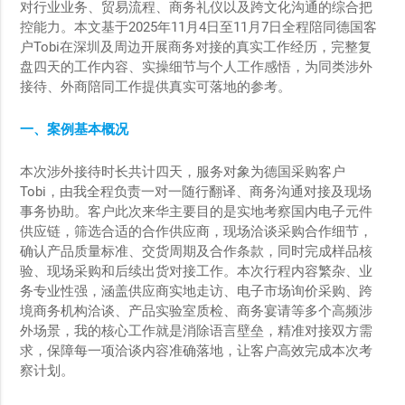
对行业业务、贸易流程、商务礼仪以及跨文化沟通的综合把
控能力。本文基于2025年11月4日至11月7日全程陪同德国客
户Tobi在深圳及周边开展商务对接的真实工作经历，完整复
盘四天的工作内容、实操细节与个人工作感悟，为同类涉外
接待、外商陪同工作提供真实可落地的参考。
一、案例基本概况
本次涉外接待时长共计四天，服务对象为德国采购客户
Tobi，由我全程负责一对一随行翻译、商务沟通对接及现场
事务协助。客户此次来华主要目的是实地考察国内电子元件
供应链，筛选合适的合作供应商，现场洽谈采购合作细节，
确认产品质量标准、交货周期及合作条款，同时完成样品核
验、现场采购和后续出货对接工作。本次行程内容繁杂、业
务专业性强，涵盖供应商实地走访、电子市场询价采购、跨
境商务机构洽谈、产品实验室质检、商务宴请等多个高频涉
外场景，我的核心工作就是消除语言壁垒，精准对接双方需
求，保障每一项洽谈内容准确落地，让客户高效完成本次考
察计划。