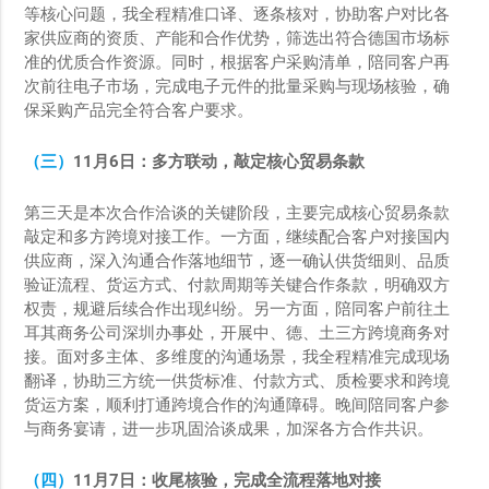
等核心问题，我全程精准口译、逐条核对，协助客户对比各
家供应商的资质、产能和合作优势，筛选出符合德国市场标
准的优质合作资源。同时，根据客户采购清单，陪同客户再
次前往电子市场，完成电子元件的批量采购与现场核验，确
保采购产品完全符合客户要求。
（三）
11
月
6
日：多方联动，敲定核心贸易条款
第三天是本次合作洽谈的关键阶段，主要完成核心贸易条款
敲定和多方跨境对接工作。一方面，继续配合客户对接国内
供应商，深入沟通合作落地细节，逐一确认供货细则、品质
验证流程、货运方式、付款周期等关键合作条款，明确双方
权责，规避后续合作出现纠纷。另一方面，陪同客户前往土
耳其商务公司深圳办事处，开展中、德、土三方跨境商务对
接。面对多主体、多维度的沟通场景，我全程精准完成现场
翻译，协助三方统一供货标准、付款方式、质检要求和跨境
货运方案，顺利打通跨境合作的沟通障碍。晚间陪同客户参
与商务宴请，进一步巩固洽谈成果，加深各方合作共识。
（四）
11
月
7
日：收尾核验，完成全流程落地对接