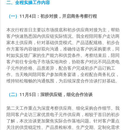
二、全程实操工作内容
（一）
11
月
4
日：初步对接，开启商务考察行程
本次行程首日主要以市场摸底和初步供应商对接为主，帮助
客户快速熟悉国内供应链实际情况。我全程陪同客户走访两
家本土供应商，针对基础供货模式、产品适配规格、初步合
作方案等内容做好双向沟通，准确传达客户的采购要求，同
时如实反馈厂家的生产能力和供货条件。考察结束后，陪同
客户前往专业电子市场实地询价，协助客户对比不同品类电
子元件的价格、品质差异，配合客户完成初步产品订购工
作。当天晚间陪同客户参加商务宴请，全程配合商务礼仪，
维持轻松顺畅的沟通氛围，为后续深度合作洽谈打好基础。
（二）
11
月
5
日：深耕供应链，细化合作洽谈
第二天工作重点为深度考察供应商、细化采购合作细节。我
陪同客户走访三家优质电子元件供应商，相较于首日的初步
了解，本次洽谈更加聚焦实际合作落地问题。针对客户重点
关注的供货稳定性、产品质检标准、生产交期、定制化需求