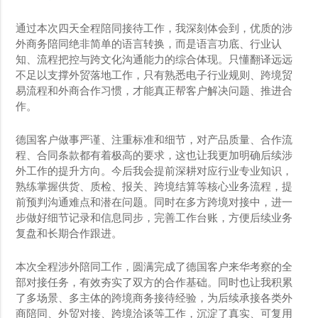
通过本次四天全程陪同接待工作，我深刻体会到，优质的涉
外商务陪同绝非简单的语言转换，而是语言功底、行业认
知、流程把控与跨文化沟通能力的综合体现。只懂翻译远远
不足以支撑外贸落地工作，只有熟悉电子行业规则、跨境贸
易流程和外商合作习惯，才能真正帮客户解决问题、推进合
作。
德国客户做事严谨、注重标准和细节，对产品质量、合作流
程、合同条款都有着极高的要求，这也让我更加明确后续涉
外工作的提升方向。今后我会提前深耕对应行业专业知识，
熟练掌握供货、质检、报关、跨境结算等核心业务流程，提
前预判沟通难点和潜在问题。同时在多方跨境对接中，进一
步做好细节记录和信息同步，完善工作台账，方便后续业务
复盘和长期合作跟进。
本次全程涉外陪同工作，圆满完成了德国客户来华考察的全
部对接任务，有效夯实了双方的合作基础。同时也让我积累
了多场景、多主体的跨境商务接待经验，为后续承接各类外
商陪同、外贸对接、跨境洽谈等工作，沉淀了真实、可复用