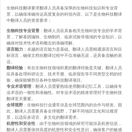
生物科技翻译要求翻译人员具备深厚的生物科技知识和专业背
景，以确保准确传达高度复杂的科技内容。以下是生物科技翻译
中翻译人员的资质要求：
生物科技专业背景
：翻译人员应具备相关生物科技专业的学术背
景，了解基因编辑、生物制药、临床试验等领域的专业知识，以
确保对技术性术语和概念的准确理解。
语言能力
：卓越的语言能力是基础。翻译人员需精通源语言和目
标语言，确保文档在翻译过程中不仅准确无误，还具备流畅的表
达。
翻译经验
：有在生物科技领域积累的翻译经验是关键。翻译人员
应具备处理科研论文、技术手册、临床报告等不同类型文档的经
验，确保能够胜任各种生物科技翻译项目。
专业术语管理
：翻译人员需要熟练使用翻译记忆工具，以确保专
业术语的一致性和准确性。对专业术语的精准管理对于生物科技
翻译至关重要。
全球视野
：生物科技行业通常涉及全球范围内的合作与研发。因
此，翻译人员需要具备全球视野，了解不同地区文化和法规背
景，以适应多语言、多文化的翻译需求。
机密性和安全性
：由于生物科技领域的研究可能涉及机密信息，
翻译人员需要保持高度的机密性和安全性意识，确保客户的敏感