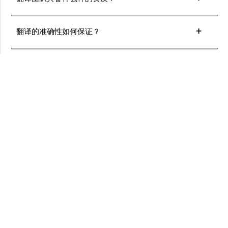
我们的翻译团队由经验丰富、资质认证的专业翻译人员组
成，他们精通各种语言和行业领域，能够为您提供高质量
翻译的准确性如何保证？
的翻译服务。
我们的翻译团队由经验丰富的专业译员组成，每个译文都
会经过严格的质量检查。
翻译费用是多少？
翻译费用根据文档的字数和复杂性计算。您可以在我们的
官网上查看详细的收费标准或联系我们的客服获取报价。
如何保证我的文档隐私和安全？
我们在加密环境中处理所有文档，并在翻译完成后立即删
除。所有员工和合作伙伴均签署保密协议。
如何处理客户提出的修订和修改要求？
我们与客户保持密切沟通，及时响应客户提出的修订和修
改要求。我们的翻译团队会根据客户的反馈进行修订和调
整，确保翻译文件符合客户的需求和要求。
专业口笔译翻译公司
各类文件、商务翻译专家，全国派单，全球包邮
电话：19924524842
扫二维码，提供专业咨询及价格