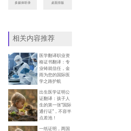
多媒体听录
桌面排版
相关内容推荐
医学翻译职业资
格证书翻译：专
业铸就信任，金
雨为您的国际医
学之路护航
出生医学证明公
证翻译：孩子人
生的第一张“国际
通行证”，不容半
点差池！
一纸证明，两国