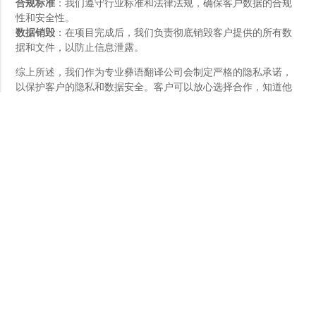
合规标准
：我们遵守行业标准和法律法规，确保客户数据的合规
性和安全性。
数据销毁
：在项目完成后，我们负责彻底销毁客户提供的所有数
据和文件，以防止信息泄露。
综上所述，我们作为专业彝语翻译公司会制定严格的隐私承诺，
以保护客户的隐私和数据安全。客户可以放心选择合作，知道他
们的信息将受到妥善保护。
专业彝语翻译 - 售后服务
作为专业彝语翻译公司，我们提供全面的售后服务，以确保客户
满意度和项目顺利完成。以下是我们的一些售后服务承诺：
修订与修改
：如果客户对翻译内容有任何疑问或建议，我们将提
供免费的修订和修改服务，直到客户满意为止。
问题解决
：我们的客户服务团队随时为客户提供支持，解决任何
可能出现的问题或疑问。