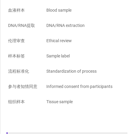
血液样本
Blood sample
DNA/RNA提取
DNA/RNA extraction
伦理审查
Ethical review
样本标签
Sample label
流程标准化
Standardization of process
参与者知情同意
Informed consent from participants
组织样本
Tissue sample