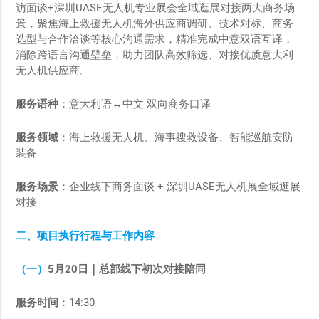
访面谈+深圳UASE无人机专业展会全域逛展对接两大商务场
景，聚焦海上救援无人机海外供应商调研、技术对标、商务
选型与合作洽谈等核心沟通需求，精准完成中意双语互译，
消除跨语言沟通壁垒，助力团队高效筛选、对接优质意大利
无人机供应商。
服务语种
：意大利语↔中文 双向商务口译
服务领域
：海上救援无人机、海事搜救设备、智能巡航安防
装备
服务场景
：企业线下商务面谈 + 深圳UASE无人机展全域逛展
对接
二、项目执行行程与工作内容
（一）
5
月
20
日｜总部线下初次对接陪同
服务时间
：14:30