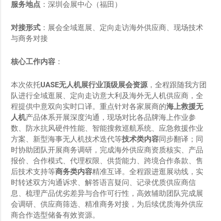
服务地点
：深圳会展中心（福田）
对接形式
：展会全域逛展、定向走访海外供应商、现场技术
与商务对接
核心工作内容
：
本次依托
UASE
无人机展行业顶级展会资源
，全程跟随我方团
队进行全域逛展、定向走访意大利及海外无人机供应商，全
程提供中意双向实时口译。重点针对各家展商的
海上救援无
人机
产品体系开展深度沟通，现场对比各品牌海上作业参
数、防水抗风硬件性能、智能搜救巡航系统、应急救援作业
方案、新型海事无人机技术迭代等
技术类内容
同步翻译；同
时协助团队开展商务调研，完成海外供应商资质核实、产品
报价、合作模式、代理权限、供货能力、跨境合作条款、售
后技术支持等
商务类内容
精准互译。全程跟进逛展动线，实
时转述双方沟通诉求、解答语言疑问、记录优质供应商信
息、梳理产品优劣差异与合作可行性，高效辅助团队完成展
会调研、供应商筛选、精准商务对接，为后续优质海外供应
商合作选型储备有效资源。