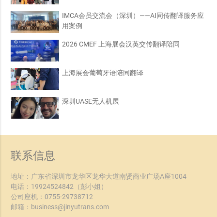
IMCA会员交流会（深圳）——AI同传翻译服务应
用案例
2026 CMEF 上海展会汉英交传翻译陪同
上海展会葡萄牙语陪同翻译
深圳UASE无人机展
联系信息
地址：广东省深圳市龙华区龙华大道南贤商业广场A座1004
电话：
19924524842
（彭小姐）
公司座机：
0755-29738712
邮箱：
business@jinyutrans.com