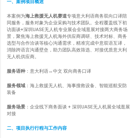
一、案例项目概述
本案例为
海上救援无人机赛道
专项意大利语商务双向口译陪
同服务，服务对象为企业采购与技术团队。全程覆盖线下初
访面谈+深圳UASE无人机专业展会全域逛展对接两大商务场
景，聚焦海上救援无人机海外供应商调研、技术对标、商务
选型与合作洽谈等核心沟通需求，精准完成中意双语互译，
消除跨语言沟通壁垒，助力团队高效筛选、对接优质意大利
无人机供应商。
服务语种
：意大利语↔中文 双向商务口译
服务领域
：海上救援无人机、海事搜救设备、智能巡航安防
装备
服务场景
：企业线下商务面谈 + 深圳UASE无人机展全域逛展
对接
二、项目执行行程与工作内容