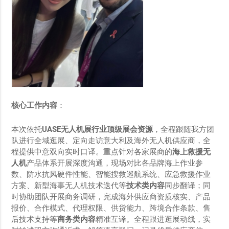
核心工作内容
：
本次依托
UASE
无人机展行业顶级展会资源
，全程跟随我方团
队进行全域逛展、定向走访意大利及海外无人机供应商，全
程提供中意双向实时口译。重点针对各家展商的
海上救援无
人机
产品体系开展深度沟通，现场对比各品牌海上作业参
数、防水抗风硬件性能、智能搜救巡航系统、应急救援作业
方案、新型海事无人机技术迭代等
技术类内容
同步翻译；同
时协助团队开展商务调研，完成海外供应商资质核实、产品
报价、合作模式、代理权限、供货能力、跨境合作条款、售
后技术支持等
商务类内容
精准互译。全程跟进逛展动线，实