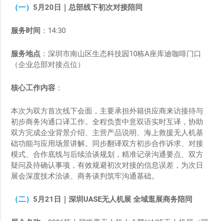
（一）
5
月
20
日｜总部线下初次对接陪同
服务时间
：14:30
服务地点
：深圳市南山区生态科技园10栋A座库迪咖啡门口
（企业总部对接点位）
核心工作内容
：
本次为双方首次线下会面，主要承担外籍供应商来访接待与
初步商务沟通口译工作。全程负责中意双语实时互译，协助
双方完成企业背景介绍、主营产品说明、海上救援无人机基
础功能与应用场景讲解。同步翻译双方初步合作诉求、对接
模式、合作底线与后续洽谈规划，精准记录沟通要点、双方
疑问及待确认事项，有效规避初次对接的信息误差，为次日
展会深度技术洽谈、商务谈判筑牢沟通基础。
（二）
5
月
21
日｜深圳
UASE
无人机展
全域逛展商务陪同