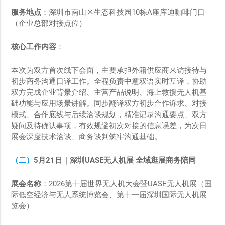
服务地点
：深圳市南山区生态科技园10栋A座库迪咖啡门口
（企业总部对接点位）
核心工作内容
：
本次为双方首次线下会面，主要承担外籍供应商来访接待与
初步商务沟通口译工作。全程负责中意双语实时互译，协助
双方完成企业背景介绍、主营产品说明、海上救援无人机基
础功能与应用场景讲解。同步翻译双方初步合作诉求、对接
模式、合作底线与后续洽谈规划，精准记录沟通要点、双方
疑问及待确认事项，有效规避初次对接的信息误差，为次日
展会深度技术洽谈、商务谈判筑牢沟通基础。
（二）
5
月
21
日｜深圳
UASE
无人机展
全域逛展商务陪同
展会名称
：2026第十届世界无人机大会暨UASE无人机展（国
际低空经济与无人系统博览会、第十一届深圳国际无人机展
览会）