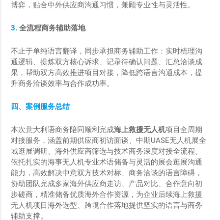
博弈，贴合中外供应商沟通习惯，兼顾专业性与灵活性。
3.
全流程商务辅助落地
不止于单纯语言翻译，同步承担商务辅助工作：实时梳理沟
通逻辑、提炼双方核心诉求、记录待确认问题、汇总洽谈成
果，帮助双方高效推进项目对接，降低跨语言沟通成本，提
升商务洽谈效率与合作成功率。
四、案例服务总结
本次意大利语商务陪同顺利完成
海上救援无人机
项目全周期
对接服务，涵盖前期供应商初访面谈、中期UASE无人机展全
域逛展调研、海外供应商筛选与技术商务深度对接全流程。
依托扎实的海事无人机专业术语储备与灵活的展会逛展沟通
能力，高效解决中意双方技术对标、商务洽谈的语言障碍，
协助团队完成多家海外供应商走访、产品对比、合作意向初
步磋商，精准储备优质海外合作资源，为企业后续海上救援
无人机项目海外选型、跨境合作落地提供坚实的语言与商务
辅助支撑。