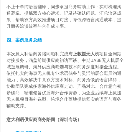
不止于单纯语言翻译，同步承担商务辅助工作：实时梳理沟
通逻辑、提炼双方核心诉求、记录待确认问题、汇总洽谈成
果，帮助双方高效推进项目对接，降低跨语言沟通成本，提
升商务洽谈效率与合作成功率。
四、案例服务总结
本次意大利语商务陪同顺利完成
海上救援无人机
项目全周期
对接服务，涵盖前期供应商初访面谈、中期UASE无人机展全
域逛展调研、海外供应商筛选与技术商务深度对接全流程。
依托扎实的海事无人机专业术语储备与灵活的展会逛展沟通
能力，高效解决中意双方技术对标、商务洽谈的语言障碍，
协助团队完成多家海外供应商走访、产品对比、合作意向初
步磋商，精准储备优质海外合作资源，为企业后续海上救援
无人机项目海外选型、跨境合作落地提供坚实的语言与商务
辅助支撑。
意大利语供应商商务陪同
（深圳专场）