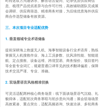
时转述双方沟通诉求、解答语言疑问、记录优质供应商信
息、梳理产品优劣差异与合作可行性，高效辅助团队完成展
会调研、供应商筛选、精准商务对接，为后续优质海外供应
商合作选型储备有效资源。
三、本次项目专业适配优势
1.
垂直领域专业术语储备
提前深耕海上救援无人机、海事智能设备行业术语库，熟练
掌握无人机搜救作业、海上工况参数、抗风浪性能、智能巡
航、定点搜救、设备运维、跨境贸易、商务报价、项目签约
等全套专业词汇，规避普通口译常见的技术翻译偏差，保障
技术交流严谨、专业、准确。
2.
双场景语言风格精准切换
可灵活适配两种核心商务场景：线下面谈场景语气沉稳、礼
貌得体，适配初次商务寒暄与初步意向沟通；展会驻场场景
高效紧凑、重点突出，适配高频咨询、快速洽谈、多轮商务