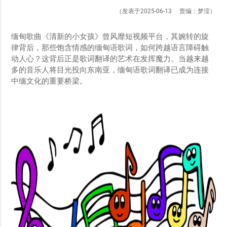
（发表于2025-06-13 责编：梦滢）
缅甸歌曲《清新的小女孩》曾风靡短视频平台，其婉转的旋
律背后，那些饱含情感的缅甸语歌词，如何跨越语言障碍触
动人心？这背后正是歌词翻译的艺术在发挥魔力。当越来越
多的音乐人将目光投向东南亚，缅甸语歌词翻译已成为连接
中缅文化的重要桥梁。