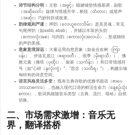
诗节结构分明：
主歌（အဖွင့်）稳健铺垫情感基调，副歌
（အဆိုတော်）旋律与情感升华，桥段（တံတား）或尾声
（အဆုံး）巧妙转折或收束。
韵律规则严谨：
押韵（လေယူလေသိမ်း）是其灵魂，常见
句尾押韵（如aabb, abab），并辅以丰富的头韵
（စကားလုံးအစ）与内韵（စကားလုံးအလယ်），形成独特
的声韵美感。
意象意境深远：
大量运用自然意象（如金合欢树（ကြာ
ပန်း）、伊洛瓦底江（ဧရာဝတီ）、雨季（မိုးရာသီ））、佛
教元素（佛塔（ပုထိုး）、袈裟（သင်္ကန်း））和日常情感符
号（如“心碎（နှလုံးကွဲ）”、“思念（သတိရ）”），构建出缅
甸特有的诗意空间。
语言风格灵活多变：
既有古典诗歌的优雅书面语（စာပေ
ဘာသာစကား），也融入现代口语的鲜活生命力（နေ့စဉ်သုံး
စကား），歌词风格随音乐类型（古典、流行、嘻哈）自然
切换。
二、市场需求激增：音乐无
界，翻译搭桥