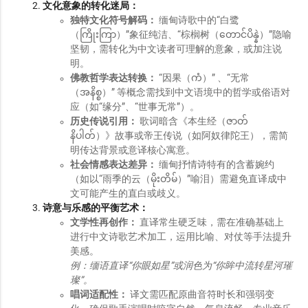
文化意象的转化迷局：
独特文化符号解码：
缅甸诗歌中的“白鹭
（ကြိုးကြာ）”象征纯洁、“棕榈树（တောင်ပိန္နဲ）”隐喻
坚韧，需转化为中文读者可理解的意象，或加注说
明。
佛教哲学表达转换：
“因果（ကံ）” 、“无常
（အနိစ္စ）” 等概念需找到中文语境中的哲学或俗语对
应（如“缘分”、“世事无常”）。
历史传说引用：
歌词暗含《本生经（ဇာတ်
နိပါတ်）》故事或帝王传说（如阿奴律陀王），需简
明传达背景或意译核心寓意。
社会情感表达差异：
缅甸抒情诗特有的含蓄婉约
（如以“雨季的云（မိုးတိမ်）”喻泪）需避免直译成中
文可能产生的直白或歧义。
诗意与乐感的平衡艺术：
文学性再创作：
直译常生硬乏味，需在准确基础上
进行中文诗歌艺术加工，运用比喻、对仗等手法提升
美感。
例：缅语直译“你眼如星”或润色为“你眸中流转星河璀
璨”。
唱词适配性：
译文需匹配原曲音符时长和强弱变