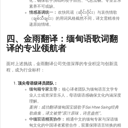
化，确保歌手演唱时咬字自然、气息流畅。专业音乐
素养不可或缺。
情感基调统一：
欢快民谣（ဆိုင်းဝိုင်း）与哀伤情歌
（ချစ်သီချင်း）的用词风格截然不同，译文需精准传
递原始情绪。
四、金雨翻译：缅甸语歌词翻
译的专业领航者
面对上述挑战，金雨翻译公司凭借深厚的专业积淀与创新流
程，成为行业标杆：
顶尖母语级译员团队：
缅甸籍专家主导：
核心译者团队为缅甸语言文学专
业人士或资深音乐人，母语级语感确保文化内涵深度
理解。
案例：成功翻译缅甸国宝级歌手Sai Htee Saing经典
歌曲集，译文被赞“原汁原味，诗意盎然”。
中缅双语精英协作：
精通中文的缅甸专家与深谙缅
甸文化的中国译者紧密合作，双重保障语言转换的精