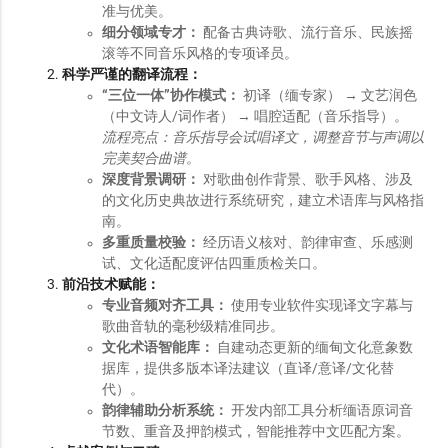
准与优美。
细分领域专才：
配备古典诗歌、流行音乐、民族摇
滚等不同音乐风格的专项译员。
科学严谨的翻译流程：
“三位一体”协作模式：
初译（缅专家） → 文艺润色
（中文诗人/词作者） → 唱腔适配（音乐指导）。
流程亮点：音乐指导会试唱译文，调整音节与声调以
完美契合曲谱。
深度背景调研：
对歌曲创作背景、歌手风格、涉及
的文化历史典故进行系统研究，建立术语库与风格指
南。
多重质量校验：
经历语义核对、韵律审查、乐感测
试、文化适配度评估四重质检关口。
前沿技术赋能：
专业音频对齐工具：
使用专业软件实现译文字幕与
歌曲音轨的毫秒级精准同步。
文化术语智能库：
自建动态更新的缅甸文化意象数
据库，提供多版本译法建议（直译/意译/文化替
代）。
韵律辅助分析系统：
开发内部工具分析缅语原词音
节数、重音及押韵模式，智能推荐中文匹配方案。