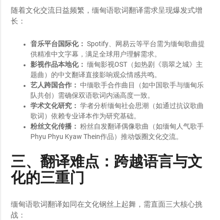
随着文化交流日益频繁，缅甸语歌词翻译需求呈现爆发式增
长：
音乐平台国际化：
Spotify、网易云等平台需为缅甸歌曲提
供精准中文字幕，满足全球用户理解需求。
影视作品本地化：
缅甸影视OST（如热剧《翡翠之城》主
题曲）的中文翻译直接影响观众情感共鸣。
艺人跨国合作：
中缅歌手合作曲目（如中国歌手与缅甸乐
队共创）需确保双语歌词内涵高度一致。
学术文化研究：
学者分析缅甸社会思潮（如通过抗议歌曲
歌词）依赖专业译本作为研究基础。
粉丝文化传播：
粉丝自发翻译偶像歌曲（如缅甸人气歌手
Phyu Phyu Kyaw Thein作品）推动饭圈文化交流。
三、翻译难点：跨越语言与文
化的三重门
缅甸语歌词翻译如同在文化钢丝上起舞，需直面三大核心挑
战：