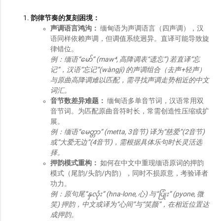
韵律节奏的复刻困境：
声调语言鸿沟：
缅甸语为声调语言（四声调），汉
语同样依赖声调，但调值系统迥异。直译可能导致旋
律错位。
例：缅语“
မော်” (maw
⁴, 高降调表“遗忘”) 若直译“忘
记”，汉语“忘记”(wàngjì) 的声调组合（去声+轻声）
与原曲高降调难以匹配，需寻找声调走势相近的中文
词汇。
音节数差异难题：
缅甸语多单音节词，汉语常用双
音节词。为匹配原曲音符时长，常需创造性压缩或扩
展。
例：缅语“
မေတ္တာ” (metta, 3音节) 译为“慈爱”(2音节)
或“大爱无边”(4音节)，需根据具体乐句时长灵活选
择。
押韵模式重构：
如何在中文中重现缅语原词的押韵
模式（尾韵/头韵/内韵），同时不损原意，考验译者
功力。
例：原句尾“
နှလုံး” (hna-lone, 心) 与“
ပြုံး” (pyone, 微
笑) 押韵，中文或译为“心间”与“笑颜”，在相近位置达
成押韵。