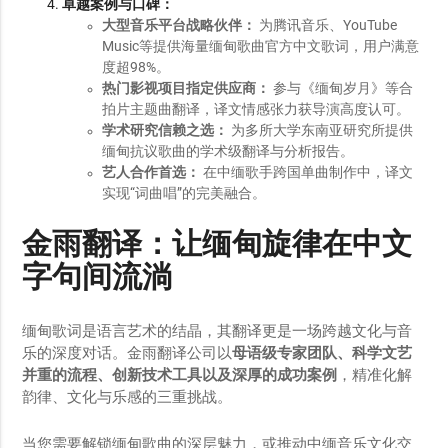
卓越案例与口碑：
大型音乐平台战略伙伴：
为腾讯音乐、YouTube
Music等提供海量缅甸歌曲官方中文歌词，用户满意
度超98%。
热门影视项目指定供应商：
参与《缅甸岁月》等合
拍片主题曲翻译，译文情感张力获导演高度认可。
学术研究信赖之选：
为多所大学东南亚研究所提供
缅甸抗议歌曲的学术级翻译与分析报告。
艺人合作首选：
在中缅歌手跨国单曲制作中，译文
实现“词曲唱”的完美融合。
金雨翻译：让缅甸旋律在中文
字句间流淌
缅甸歌词是语言艺术的结晶，其翻译更是一场跨越文化与音
乐的深度对话。金雨翻译公司以
母语级专家团队、科学文艺
并重的流程、创新技术工具以及深厚的成功案例
，精准化解
韵律、文化与乐感的三重挑战。
当您需要解锁缅甸歌曲的深层魅力，或推动中缅音乐文化交