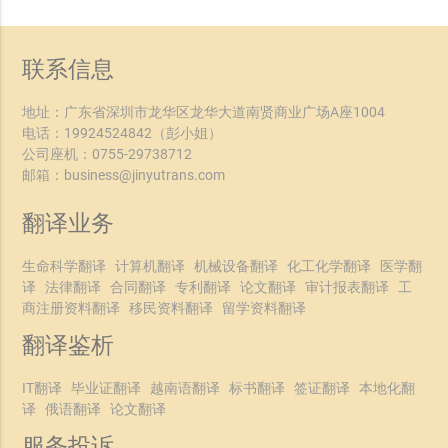
联系信息
地址：广东省深圳市龙华区龙华大道南贤商业广场A座1004
电话：
19924524842
（彭小姐）
公司座机：
0755-29738712
邮箱：
business@jinyutrans.com
翻译业务
生命科学翻译
计算机翻译
机械设备翻译
化工化学翻译
医学翻
译
法律翻译
合同翻译
专利翻译
论文翻译
审计报表翻译
工
商注册资料翻译
移民资料翻译
留学资料翻译
翻译鉴析
IT翻译
毕业证翻译
越南语翻译
标书翻译
签证翻译
本地化翻
译
俄语翻译
论文翻译
服务投诉