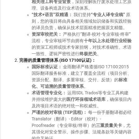
相关理工科专业背景
，深刻理解医疗废水处理工艺原
理、设备构造及行业术语体系。
“技术+语言”双精通：
我们坚持
“专业人译专业稿”
原
则，您的项目将由具备相关领域知识储备和实践经验
的译员负责，确保从技术层面精准把握原文精髓。
资深审校把关：
严格执行“翻译-校对-专业审核-终审”
流程，专业审核环节由拥有
十年以上水处理行业经验
的资深工程师或技术专家担纲，对技术准确性、术语
一致性、逻辑严密性进行
终极把关
。
完善的质量管理体系 (ISO 17100认证)：
国际标准认证：
金雨翻译严格遵循ISO 17100:2015
国际翻译服务标准，建立了覆盖全流程（项目分析、
资源分配、翻译、多重审核、交付、反馈）的
标准
化、可追溯的质量管理体系
。
术语管理专业化：
运用SDL Trados等专业工具构建
并持续维护庞大的
医疗环保领域术语库
，确保项目内
及跨项目术语的绝对统一和权威性。
严谨的校对审核 (TEP流程)：
每一份手册翻译都必经
Translator（翻译）- Editor（校对）-
Proofreader（专业审核/终审）的
三重质量关卡
，尤
其强化对安全警示、操作步骤、法规条款等关键内容
的交叉验证。