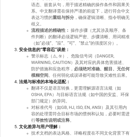
语态、嵌套从句，用于描述精确的操作条件和因果关
系。中文翻译需在保持严谨的前提下，进行符合中文
表达习惯的
重组与拆分
，确保逻辑清晰、指令明确无
歧义。
流程描述的精确性：
操作步骤（尤其涉及顺序、条
件判断）的翻译必须逻辑严密、步骤清晰、用词精准
（如“必须”、“应”、“可”、“禁止”的强度区分）。
安全信息的“零容忍”误差：
警示标志（⚠️, ☣️）、危险信号词（DANGER,
WARNING, CAUTION）及其对应的具体危害描述、
防护措施和应急程序，
必须绝对准确、醒目、无任何
模糊空间
。任何弱化或误译都可能导致灾难性后果。
法规与标准的本地化适配：
翻译不仅是语言转换，更需理解源语言法规（如
OSHA, EPA）与目标语言法规（如中国的安监、环保
部门规定）的异同。
对标准代号（如GB, HJ, ISO, EN, ANSI）及其引用内
容的处理需符合目标市场的惯例和认知，必要时需进
行
等效性说明或注释
。
文化差异与用户理解：
技术文档的表达风格、详略程度在不同文化背景下有