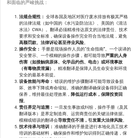
和面临的严峻挑战：
法规合规性：
全球各国及地区对医疗废水排放有极其严格
的法律法规（如中国的《水污染防治法》、美国的《清洁
水法》CWA）。翻译必须精准传达原文的法律责任、技术
要求和安全标准，确保设备操作完全符合当地法规，避免
高额罚款、法律诉讼甚至停业风险
。
操作安全：
手册是现场操作人员的“生命指南”。一个误译的
安全警示、一个模糊的操作步骤，都可能导致
严重的人身
伤害（如接触病原体、化学品灼伤、电击）或环境事故
（有毒物质泄漏）
。精准翻译是保障人员生命安全和环境
安全的最基本前提。
设备效能与寿命：
错误的维护步骤翻译可能导致设备损
坏、效率下降或寿命缩短。准确的翻译确保设备得到正确
保养，维持最佳处理效果，
降低运行成本，保障投资回
报
。
责任界定与追溯：
一旦发生事故或纠纷，操作手册（及其
翻译版本）是界定制造商、运营商责任的关键法律依据。
模糊或错误的翻译会
导致责任不清，引发重大法律风险
。
技术传承与培训：
准确翻译的手册是进行本地化员工技术
培训的基础材料，确保操作和维护知识得到正确传递，保