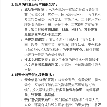
深厚的行业经验与知识沉淀：
成功案例见证：
已为全球数十家知名环保设备制造
商（如威立雅、苏伊士、国内领先企业）、医疗机构
及工程公司提供医疗废水、市政污水、工业废水等处
理设备的操作手册、维护手册、工艺说明等翻译服
务，
项目经验覆盖MBR、SBR、MBBR、紫外消毒、
臭氧消毒等多种主流工艺
。
法规动态跟踪：
团队持续关注国内外（特别是中
国、欧美、东南亚等主要市场）环保法规、安全标准
（如OSHA, GB系列标准）的
更新与变化
，确保翻译
内容符合最新的合规性要求。
技术文档库支持：
建立了丰富的环保水处理领域
技
术文档参考库和语料库
，为高效、准确翻译提供强大
支持。
对安全与责任的极致重视：
安全信息“红线”原则：
将安全警示、危险说明、操作
禁令、应急程序等内容的翻译视为不可逾越的“红
线”，投入最强资源进行
多重核查与验证
，确保
零误
差、强警示、易理解
。
责任意识贯穿始终：
深刻理解手册翻译在保障人员
安全、环境合规和设备可靠运行中的重大责任，将
严