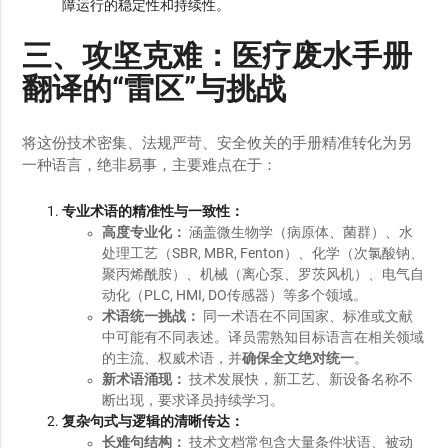
障运行的稳定性和持续性。
三、攻坚克难：医疗废水手册
翻译的“雷区”与挑战
将这份技术密集、法规严苛、安全攸关的手册精准转化为另
一种语言，绝非易事，主要难点在于：
专业术语的精准性与一致性：
高度专业化：
涵盖微生物学（病原体、菌群）、水
处理工艺（SBR, MBR, Fenton）、化学（次氯酸钠、
聚丙烯酰胺）、机械（离心泵、罗茨风机）、电气自
动化（PLC, HMI, DO传感器）等多个领域。
术语统一挑战：
同一术语在不同国家、标准或文献
中可能有不同表述。译员需熟知目标语言在相关领域
的主流、权威术语，并
确保全文绝对统一
。
新术语涌现：
技术发展快，新工艺、新设备名称不
断出现，要求译员持续学习。
复杂句式与逻辑的清晰传达：
长难句结构：
技术文档常包含大量条件状语、被动