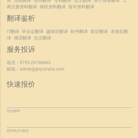
译
法律翻译
合同翻译
专利翻译
论文翻译
审计报表翻译
工
商注册资料翻译
移民资料翻译
留学资料翻译
翻译鉴析
IT翻译
毕业证翻译
越南语翻译
标书翻译
签证翻译
本地化翻
译
俄语翻译
论文翻译
服务投诉
电话：
0755-29738063
邮箱：
admin@jinyutrans.com
快速报价
您的称呼
您的电话/微信